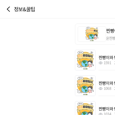
정보&꿀팁
찐빵
윤찐
찐빵이와 
1591
찐빵이와 
1068
찐빵이와 
1034