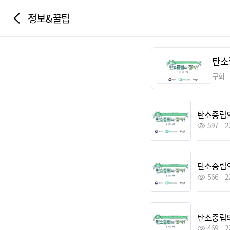
정보&꿀팁
탄소
구희
탄소중립의
597
2
탄소중립의
566
2
탄소중립의
469
2