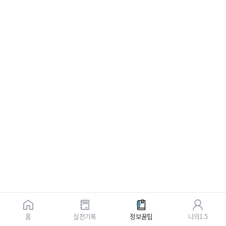
홈
실천기록
정보꿀팁
나의1.5