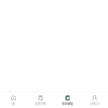
홈
실천기록
정보꿀팁
나의1.5