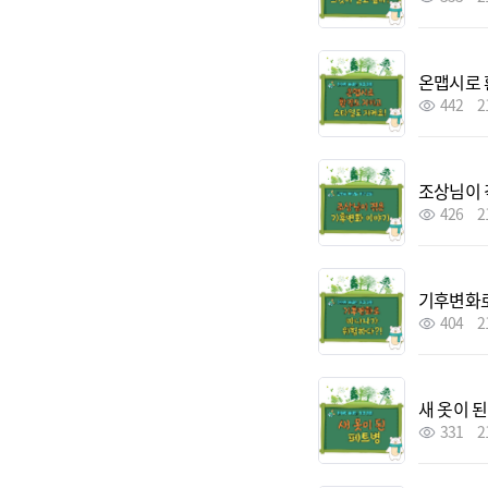
온맵시로 
442
2
조상님이 
426
2
기후변화로
404
2
새 옷이 
331
2