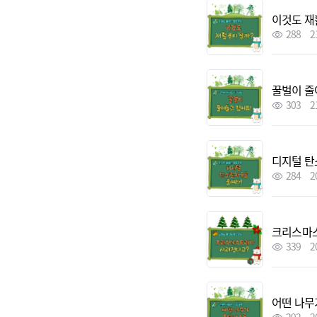
이것도 재
288
2
꿀벌이 줄
303
2
디지털 탄
284
2
크리스마스
339
2
어떤 나무