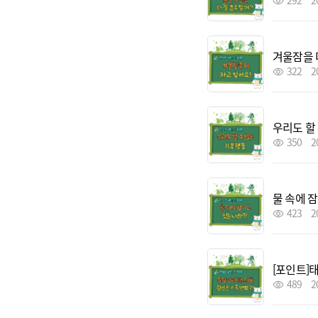
292
2
겨울잠을 
322
2
우리도 할
350
2
물 속에 
423
2
[포인트]
489
2