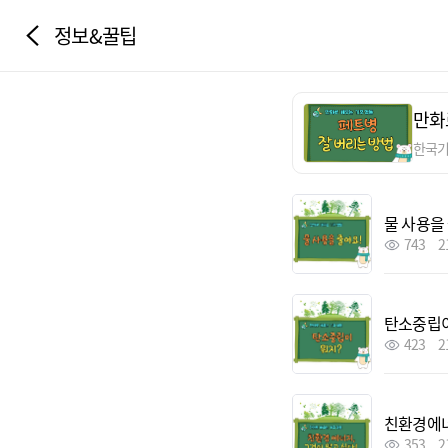
정보&꿀팁
만화
한국
물 사용을
743
2
탄소중립이
423
2
친환경에너
353
2