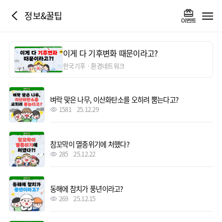
정보&꿀팁
이게 다 기후변화 때문이라고?
한국기후ㆍ환경네트워크
벼락 맞은 나무, 이산화탄소를 오히려 뿜는다고?
1581
25.12.29
참꼬막이 멸종위기에 처했다?
285
25.12.22
동해에 참치가 풍년이라고?
269
25.12.15