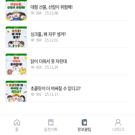
대형 산불, 산림이 위험해!
284
25.12.08
싱크홀, 왜 자꾸 생겨?
394
25.12.01
닭이 더워서 못 자란대
424
25.11.24
초콜릿이 더 비싸질 수 있다고?
591
25.11.17
홈
실천기록
정보꿀팁
나의1.5