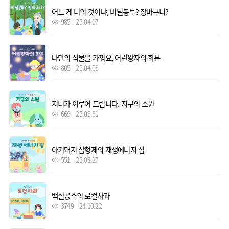
어느 게 너의 것이냐, 비닐봉투? 장바구니?
985
25.04.07
나만의 식물을 가꿔요, 어린왕자의 화분
805
25.04.03
지니가 이루어 드립니다. 지구의 소원
669
25.03.31
아기돼지 삼형제의 재생에너지 집
551
25.03.27
백설공주의 로컬사과
3749
24.10.22