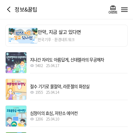
정보&꿀팁
만약, 지금 살고 있다면
한국기후ㆍ환경네트워크
지나간 자리도 아름답게, 신데렐라의 무공해차
5402
25.04.17
절수 기기로 물절약, 라푼젤의 화장실
1955
25.04.14
심청이의 효심, 저탄소 에어컨
1206
25.04.10