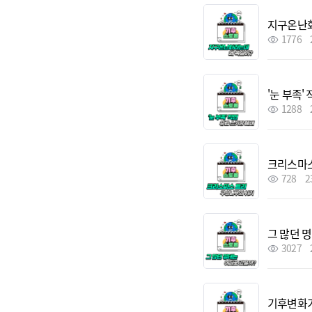
지구온난화
1776
'눈 부족'
1288
크리스마스
728
2
그 많던 
3027
기후변화가