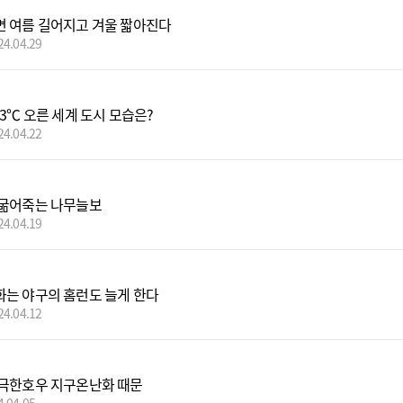
 여름 길어지고 겨울 짧아진다
24.04.29
3℃ 오른 세계 도시 모습은?
24.04.22
굶어죽는 나무늘보
24.04.19
는 야구의 홈런도 늘게 한다
24.04.12
극한호우 지구온난화 때문