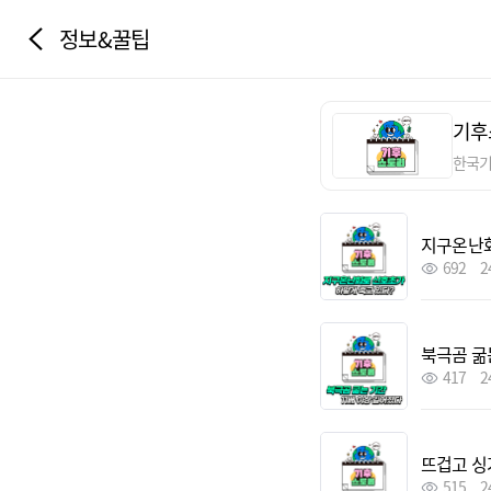
정보&꿀팁
기후
한국
지구온난화
692
2
북극곰 굶
417
2
뜨겁고 싱
515
2