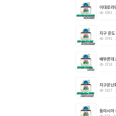
이대로라면
3391
지구 온도 
3741
배부른데 
3718
지구온난화
1927
동아시아 