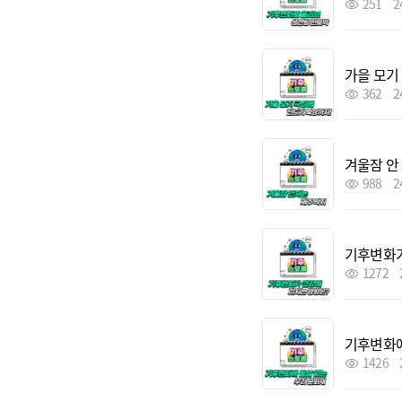
251
2
가을 모기
362
2
겨울잠 안
988
2
기후변화가
1272
기후변화에
1426