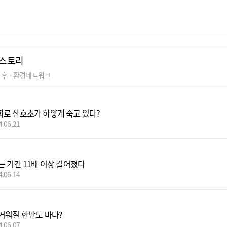
스토리
기후ㆍ환경네트워크
로 산호초가 하얗게 죽고 있다?
4.06.21
는 기간 11배 이상 길어졌다
4.06.14
거워질 한반도 바다?
4.06.07