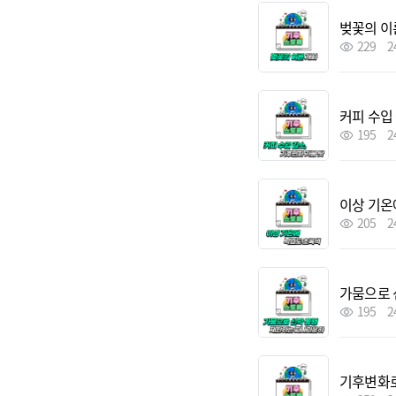
벚꽃의 이
229
2
커피 수입
195
2
이상 기온
205
2
가뭄으로 
195
2
기후변화로