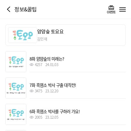
정보&꿀팁
얌얌숲 토요요
김민재
8화 얌얌숲의 미래는?
4257
24.01.03
7화 흑염소 박사 구출 대작전!
3475
23.12.20
6화 흑염소 박사를 구하러 가요!
2005
23.12.05