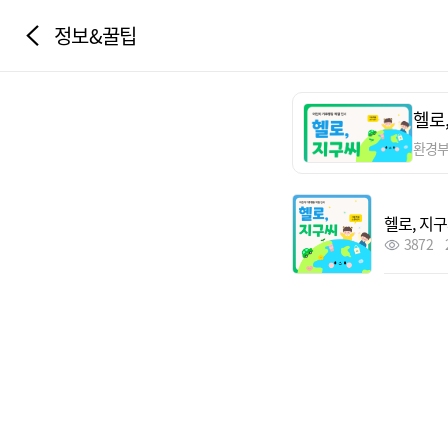
정보&꿀팁
헬로
환경
헬로, 지
3872