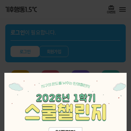
로그인
이 필요합니다.
로그인
회원가입
실천기록
퀴즈
스쿨챌린지
게임