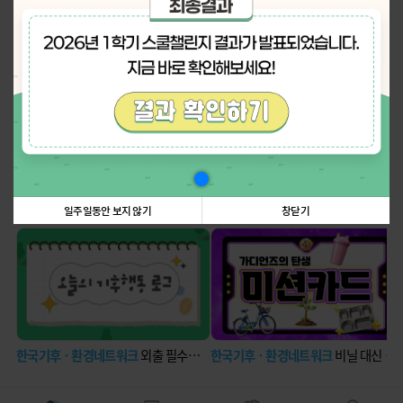
나의 활동 스탬프
더보기
탄소중립에 관한 정보꿀팁!
더보기
일주일동안 보지 않기
창닫기
한국기후ㆍ환경네트워크
외출 필수템 장바구니
한국기후ㆍ환경네트워크
비닐 대신 장바구니