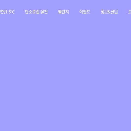
동1.5℃
탄소중립 실천
챌린지
이벤트
정보&꿀팁
소중립
탄소중립 실천 약속
스쿨챌린지
이벤트
전체
행동이란?
실천기록
당첨자
웹툰
발표
탄소중립 게임
짤툰
나의 활동 스탬프
영상
기타